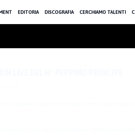
MENT
EDITORIA
DISCOGRAFIA
CERCHIAMO TALENTI
C
M LIVE DEL M° PEPPINO PRINCIPE
ebbraio 2020
afica, disponibile su i migliori stores digitali, del M° Peppino Principe è 
che le versioni “classic” de “Il volo del calabrone” di Nikolaj Andreevič Ri