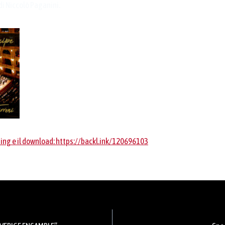
di Niccolò Paganini.
ming e il download: https://backl.ink/120696103