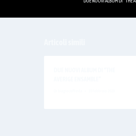
DUE NUOVI ALBUM DI “THE 
articoli
Articoli simili
DUE NUOVI ALBUM DI “THE
AVERIGE ENSAMBLE”
Di
biagiociuffreda
10 Febbraio 2020