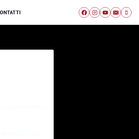
ONTATTI
una registrazione live a
mskij-Korsakov e de “Il